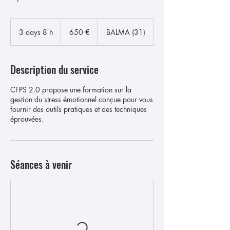
650
euros
3 days 8 h
3
650 €
BALMA (31)
d
a
y
Description du service
s
8
​CFPS 2.0 propose une formation sur la
h
gestion du stress émotionnel conçue pour vous
fournir des outils pratiques et des techniques
Séances à venir