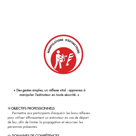
Typologie formation
Formation continue
Public cible
Entreprise - Collectivité - Association
Tarif(s)
Sur DEVIS
Durée
:
2H
Lieu :
INTRA
« Des gestes simples, un réflexe vital : apprenez à
manipuler l’extincteur en toute sécurité. »
🎯
OBJECTIFS PROFESSIONNELS
Permettre aux participants d’acquérir les bons réflexes
pour utiliser efficacement un extincteur en cas de départ
de feu, afin de limiter la propagation et sécuriser les
personnes présentes.
🧩
DOMAINES DE COMPÉTENCES