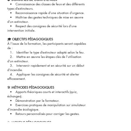
• Connaissance des classes de feux et des différents
types d’extincteurs.
• Reconnaissance rapide d’une situation d’urgence.
• Maîtrise des gestes techniques de mise en œuvre
d’un extincteur.
• Respect des consignes de sécurité lors d’une
intervention initiale.
🎓
OBJECTIFS PÉDAGOGIQUES
À l’issue de la formation, les participants seront capables
de :
1. Identifier le type d’extincteur adapté selon le feu.
2. Mettre en œuvre les étapes clés de l’utilisation
d’un extincteur.
3. Intervenir rapidement et en sécurité sur un début
d’incendie.
4. Appliquer les consignes de sécurité et alerter
efficacement.
🛠
MÉTHODES PÉDAGOGIQUES
• Apports théoriques courts et interactifs (quiz,
échanges).
• Démonstration par le formateur.
• Exercices pratiques de manipulation sur simulateur
d’incendie écologique.
• Retours personnalisés pour corriger les gestes.
📂
MOYENS PÉDAGOGIQUES
• Extincteurs de différents types (eau, CO₂, poudre).