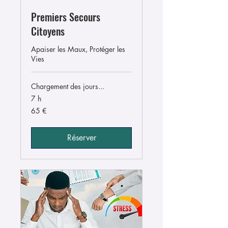
Premiers Secours
Citoyens
Apaiser les Maux, Protéger les
Vies
Chargement des jours...
7 h
65
65 €
euros
Réserver