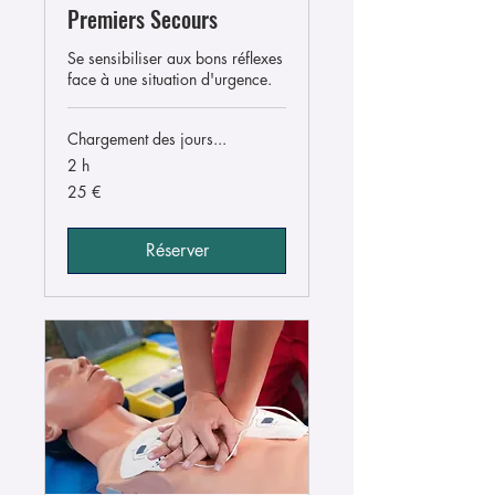
Premiers Secours
Se sensibiliser aux bons réflexes
face à une situation d'urgence.
Chargement des jours...
2 h
25
25 €
euros
Réserver